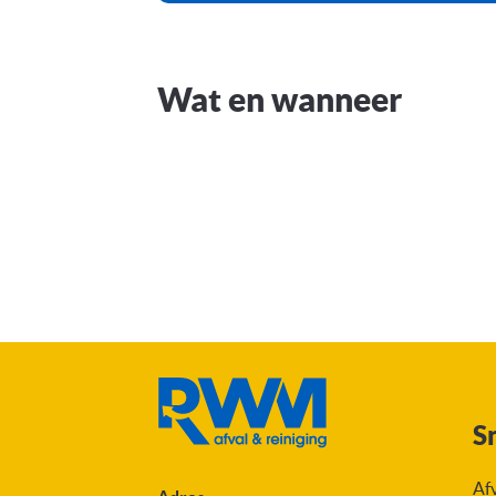
Lijst 
Wat en wanneer
S
Af