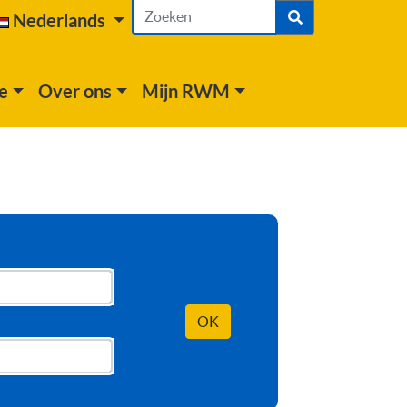
Nederlands
e
Over ons
Mijn RWM
OK