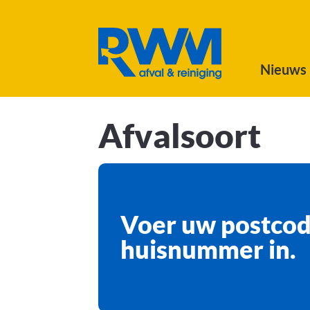
Naar hoofdinhoud
Nieuws
Afvalsoort
Voer uw postcod
huisnummer in.