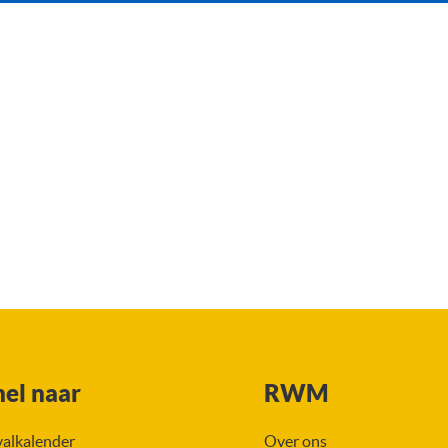
met afvalstromen en inzameldatu
nel naar
RWM
valkalender
Over ons