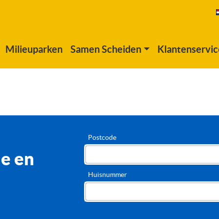
Milieuparken
Samen Scheiden
Klantenservic
Postcode
e en
Huisnummer